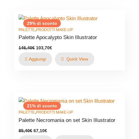
29% di sconto
,
PALETTE
PRODOTTI MAKE-UP
Palette Apocalypto Skin Illustrator
Il
Il
146,40
€
103,70
€
prezzo
prezzo
originale
attuale
Aggiungi
Quick View
era:
è:
146,40€.
103,70€.
21% di sconto
,
PALETTE
PRODOTTI MAKE-UP
Palette Necromania on set Skin Illustrator
Il
Il
85,40
€
67,10
€
prezzo
prezzo
originale
attuale