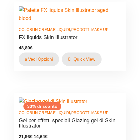
,
COLORI IN CREMA E LIQUIDI
PRODOTTI MAKE-UP
FX liquids Skin Illustrator
48,80
€
Vedi Opzioni
Quick View
33% di sconto
,
COLORI IN CREMA E LIQUIDI
PRODOTTI MAKE-UP
Gel per effetti speciali Glazing gel di Skin
Illustrator
Il
Il
21,96
€
14,64
€