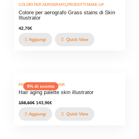
,
COLORI PER AEROGRAFO
PRODOTTI MAKE-UP
Colore per aerografo Grass stains di Skin
Illustrator
42,70
€
Aggiungi
Quick View
,
PALETTE
PRODOTTI HAIR
9% di sconto
Hair aging palette skin illustrator
Il
Il
158,60
€
143,96
€
prezzo
prezzo
originale
attuale
Aggiungi
Quick View
era:
è:
158,60€.
143,96€.