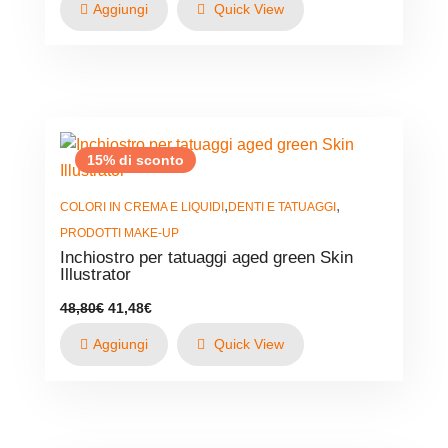
Aggiungi
Quick View
era:
è:
85,40€.
67,10€.
15% di sconto
,
,
COLORI IN CREMA E LIQUIDI
DENTI E TATUAGGI
PRODOTTI MAKE-UP
Inchiostro per tatuaggi aged green Skin
Illustrator
Il
Il
48,80
€
41,48
€
prezzo
prezzo
originale
attuale
Aggiungi
Quick View
era:
è:
48,80€.
41,48€.