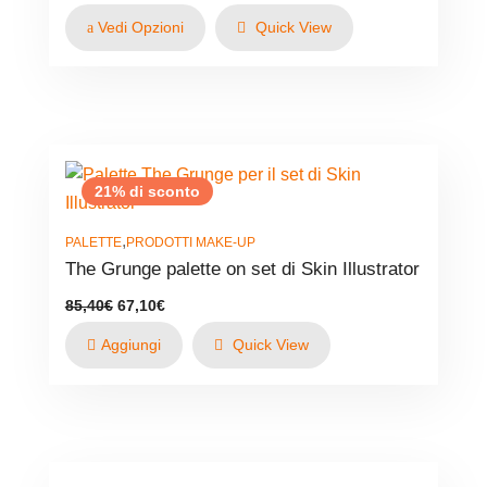
prezzo
prezzo
originale
attuale
Vedi Opzioni
Quick View
era:
è:
21,96€.
14,64€.
21% di sconto
,
PALETTE
PRODOTTI MAKE-UP
The Grunge palette on set di Skin Illustrator
Il
Il
85,40
€
67,10
€
prezzo
prezzo
originale
attuale
Aggiungi
Quick View
era:
è:
85,40€.
67,10€.