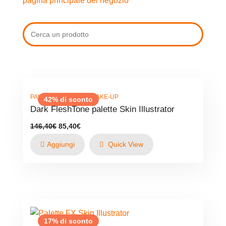
pagina principale del negozio
,
PALETTE
PRODOTTI MAKE-UP
42% di sconto
Dark FleshTone palette Skin Illustrator
Il
Il
146,40
€
85,40
€
prezzo
prezzo
originale
attuale
Aggiungi
Quick View
era:
è:
146,40€.
85,40€.
17% di sconto