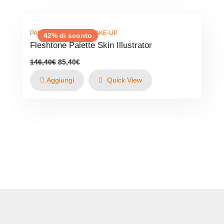
,
PALETTE
PRODOTTI MAKE-UP
42% di sconto
Fleshtone Palette Skin Illustrator
Il
Il
146,40
€
85,40
€
prezzo
prezzo
originale
attuale
Aggiungi
Quick View
era:
è:
146,40€.
85,40€.