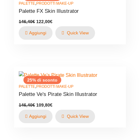
,
PALETTE
PRODOTTI MAKE-UP
Palette FX Skin Illustrator
Il
Il
146,40
€
122,00
€
prezzo
prezzo
originale
attuale
Aggiungi
Quick View
era:
è:
146,40€.
122,00€.
25% di sconto
,
PALETTE
PRODOTTI MAKE-UP
Palette Ve's Pirate Skin Illustrator
Il
Il
146,40
€
109,80
€
prezzo
prezzo
originale
attuale
Aggiungi
Quick View
era:
è:
146,40€.
109,80€.