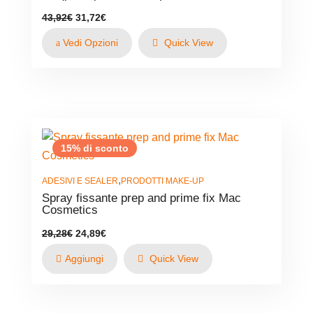
Il
Il
43,92
€
31,72
€
prezzo
prezzo
originale
attuale
Vedi Opzioni
Quick View
era:
è:
43,92€.
31,72€.
15% di sconto
,
ADESIVI E SEALER
PRODOTTI MAKE-UP
Spray fissante prep and prime fix Mac
Cosmetics
Il
Il
29,28
€
24,89
€
prezzo
prezzo
originale
attuale
Aggiungi
Quick View
era:
è:
29,28€.
24,89€.