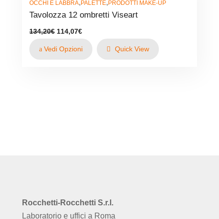
,
,
OCCHI E LABBRA
PALETTE
PRODOTTI MAKE-UP
Tavolozza 12 ombretti Viseart
Il
Il
134,20
€
114,07
€
prezzo
prezzo
originale
attuale
Vedi Opzioni
Quick View
era:
è:
134,20€.
114,07€.
Rocchetti-Rocchetti S.r.l.
Laboratorio e uffici a Roma