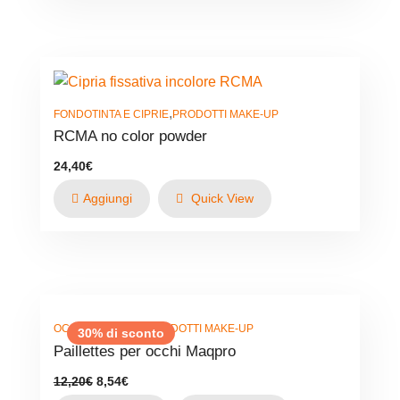
,
FONDOTINTA E CIPRIE
PRODOTTI MAKE-UP
RCMA no color powder
24,40
€
Aggiungi
Quick View
,
OCCHI E LABBRA
PRODOTTI MAKE-UP
30% di sconto
Paillettes per occhi Maqpro
Il
Il
12,20
€
8,54
€
prezzo
prezzo