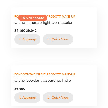
,
FONDOTINTA E CIPRIE
PRODOTTI MAKE-UP
15% di sconto
Cipria minerale light Dermacolor
Il
Il
34,16
€
29,04
€
prezzo
prezzo
originale
attuale
Aggiungi
Quick View
era:
è:
34,16€.
29,04€.
,
FONDOTINTA E CIPRIE
PRODOTTI MAKE-UP
Cipria powder trasparente Indio
36,60
€
Aggiungi
Quick View