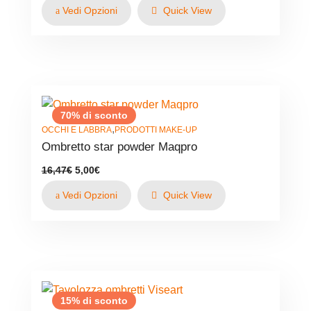
originale
attuale
Vedi Opzioni
Quick View
era:
è:
12,20€.
8,54€.
70% di sconto
,
OCCHI E LABBRA
PRODOTTI MAKE-UP
Ombretto star powder Maqpro
Il
Il
16,47
€
5,00
€
prezzo
prezzo
originale
attuale
Vedi Opzioni
Quick View
era:
è:
16,47€.
5,00€.
15% di sconto