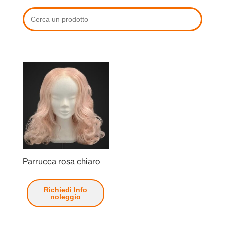
Parrucca rosa chiaro
Richiedi Info
noleggio