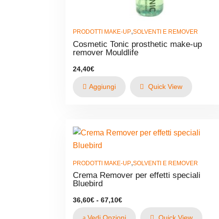
,
PRODOTTI MAKE-UP
SOLVENTI E REMOVER
Cosmetic Tonic prosthetic make-up
remover Mouldlife
24,40
€
Aggiungi
Quick View
,
PRODOTTI MAKE-UP
SOLVENTI E REMOVER
Crema Remover per effetti speciali
Bluebird
Fascia
36,60
€
-
67,10
€
di
prezzo:
Vedi Opzioni
Quick View