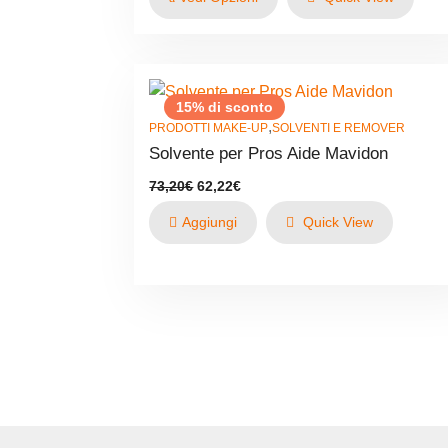
da
36,60€
a
67,10€
15% di sconto
,
PRODOTTI MAKE-UP
SOLVENTI E REMOVER
Solvente per Pros Aide Mavidon
Il
Il
73,20
€
62,22
€
prezzo
prezzo
originale
attuale
Aggiungi
Quick View
era:
è:
73,20€.
62,22€.