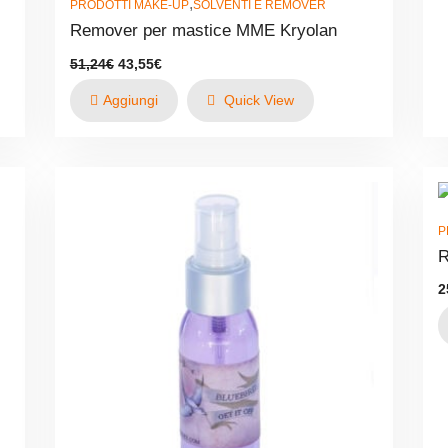
,
PRODOTTI MAKE-UP
SOLVENTI E REMOVER
Remover per mastice MME Kryolan
Il
Il
51,24
€
43,55
€
prezzo
prezzo
originale
attuale
Aggiungi
Quick View
era:
è:
51,24€.
43,55€.
P
R
2