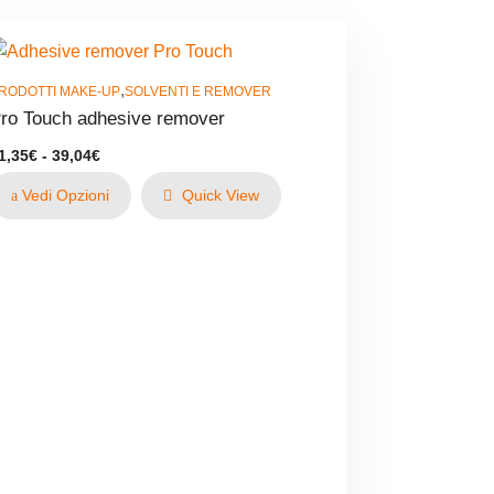
,
RODOTTI MAKE-UP
SOLVENTI E REMOVER
ro Touch adhesive remover
Fascia
1,35
€
-
39,04
€
di
prezzo:
Vedi Opzioni
Quick View
da
21,35€
a
39,04€