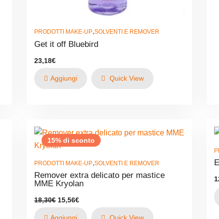
,
PRODOTTI MAKE-UP
SOLVENTI E REMOVER
Get it off Bluebird
23,18
€
Aggiungi
Quick View
15% di sconto
P
E
,
PRODOTTI MAKE-UP
SOLVENTI E REMOVER
Remover extra delicato per mastice
1
MME Kryolan
Il
Il
18,30
€
15,56
€
prezzo
prezzo
originale
attuale
Aggiungi
Quick View