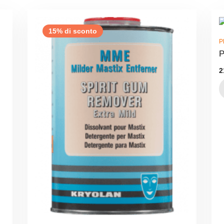
15% di sconto
P
P
2