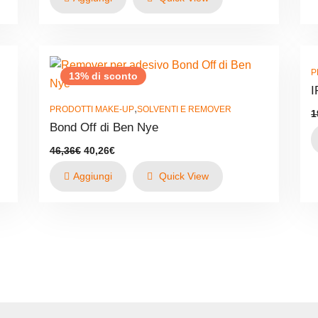
era:
è:
18,30€.
15,56€.
P
13% di sconto
I
,
PRODOTTI MAKE-UP
SOLVENTI E REMOVER
1
Bond Off di Ben Nye
Il
Il
46,36
€
40,26
€
prezzo
prezzo
originale
attuale
Aggiungi
Quick View
era:
è:
46,36€.
40,26€.