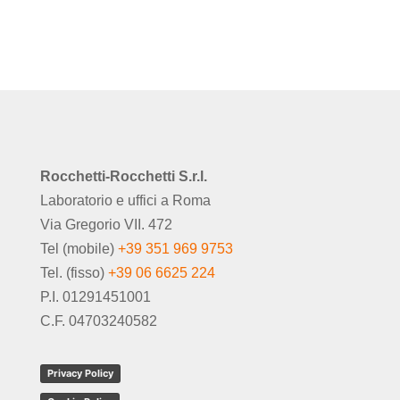
146,40€.
113,46€.
Rocchetti-Rocchetti S.r.l.
Laboratorio e uffici a Roma
Via Gregorio VII. 472
Tel (mobile)
+39 351 969 9753
Tel. (fisso)
+39 06 6625 224
P.I. 01291451001
C.F. 04703240582
Privacy Policy