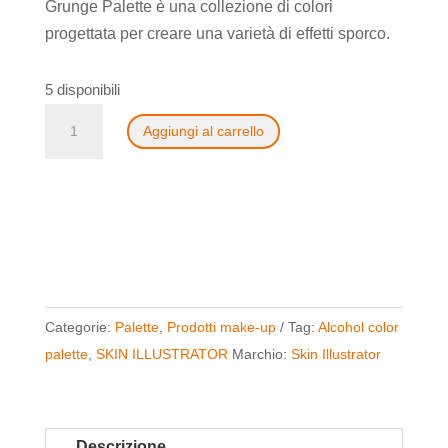
era:
è:
Grunge Palette è una collezione di colori
85,40€.
67,10€.
progettata per creare una varietà di effetti sporco.
5 disponibili
The
Aggiungi al carrello
Grunge
palette
on
set
di
Skin
Illustrator
Categorie:
Palette
,
Prodotti make-up
Tag:
Alcohol color
quantità
palette
,
SKIN ILLUSTRATOR
Marchio:
Skin Illustrator
Descrizione