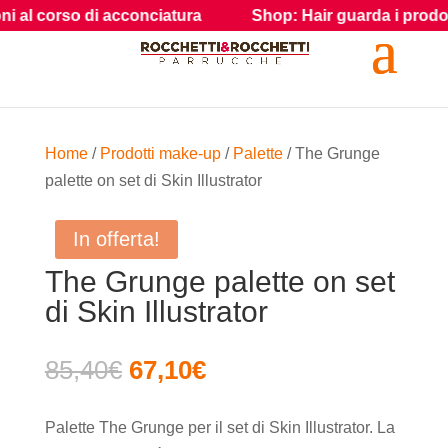
i acconciatura
Shop: Hair guarda i prodotti e gli accessor
Home
/
Prodotti make-up
/
Palette
/ The Grunge
palette on set di Skin Illustrator
In offerta!
The Grunge palette on set
di Skin Illustrator
Il
Il
85,40
€
67,10
€
prezzo
prezzo
originale
attuale
Palette The Grunge per il set di Skin Illustrator. La