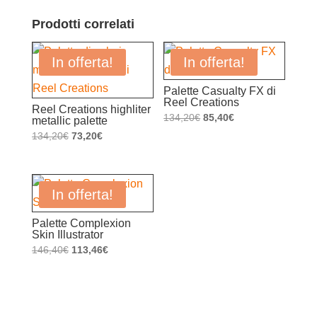
Prodotti correlati
In offerta!
In offerta!
Palette Casualty FX di
Reel Creations
Reel Creations highliter
Il
Il
134,20
€
85,40
€
metallic palette
Il
Il
prezzo
prezzo
134,20
€
73,20
€
prezzo
prezzo
originale
attuale
originale
attuale
era:
è:
era:
è:
134,20€.
85,40€.
In offerta!
134,20€.
73,20€.
Palette Complexion
Skin Illustrator
Il
Il
146,40
€
113,46
€
prezzo
prezzo
originale
attuale
era:
è: