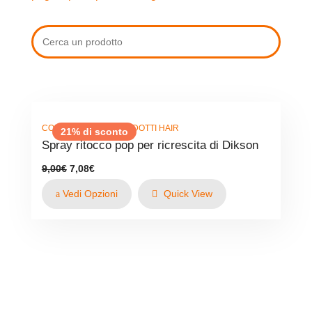
,
COLORI E SPRAY
PRODOTTI HAIR
21% di sconto
Spray ritocco pop per ricrescita di Dikson
Il
Il
9,00
€
7,08
€
prezzo
prezzo
originale
attuale
Vedi Opzioni
Quick View
era:
è:
9,00€.
7,08€.