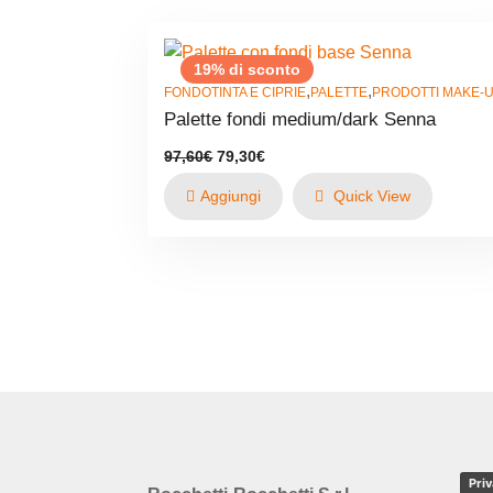
19% di sconto
,
,
FONDOTINTA E CIPRIE
PALETTE
PRODOTTI MAKE-
Palette fondi medium/dark Senna
Il
Il
97,60
€
79,30
€
prezzo
prezzo
originale
attuale
Aggiungi
Quick View
era:
è:
97,60€.
79,30€.
Priv