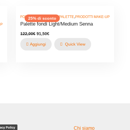
,
,
FONDOTINTA E CIPRIE
PALETTE
PRODOTTI MAKE-UP
25% di sconto
Palette fondi Light/Medium Senna
UP
Il
Il
122,00
€
91,50
€
prezzo
prezzo
originale
attuale
Aggiungi
Quick View
era:
è:
122,00€.
91,50€.
acy Policy
Chi siamo