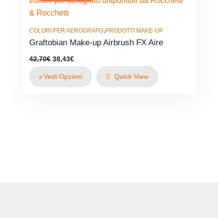
,
COLORI PER AEROGRAFO
PRODOTTI MAKE-UP
Graftobian Make-up Airbrush FX Aire
Il
Il
42,70
€
38,43
€
prezzo
prezzo
originale
attuale
Vedi Opzioni
Quick View
era:
è:
42,70€.
38,43€.