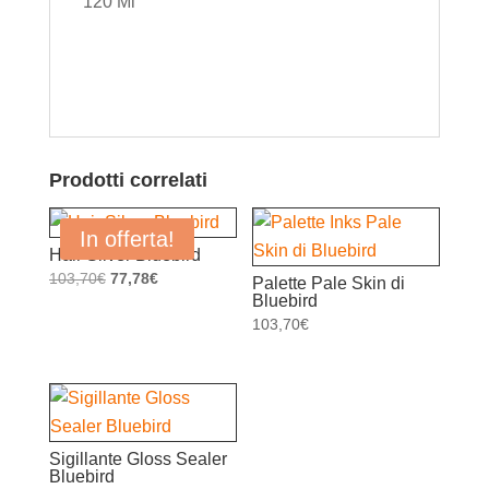
120 Ml
Prodotti correlati
In offerta!
Hair Silver Bluebird
Il
Il
103,70
€
77,78
€
Palette Pale Skin di
Bluebird
prezzo
prezzo
103,70
€
originale
attuale
era:
è:
103,70€.
77,78€.
Sigillante Gloss Sealer
Bluebird