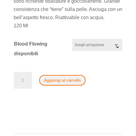
sono richieste sbavature e gocciolamenti. Grande
consistenza che “tiene” sulla pelle. Asciuga con un
bell’aspetto fresco. Riattivabile con acqua.
120 Ml
Blood Flowing
disponibili
Flowing
Aggiungi al carrello
Blood
di
Bluebird
quantità