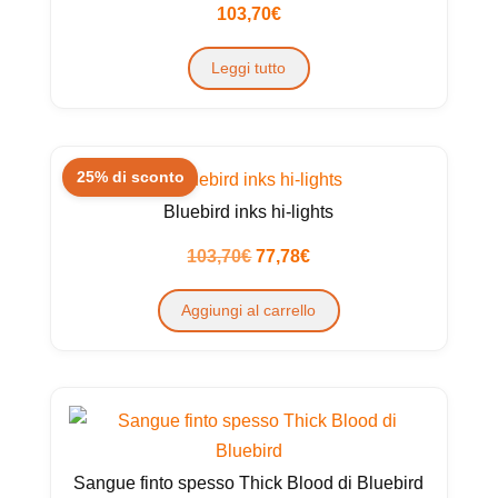
103,70
€
Leggi tutto
25% di sconto
Bluebird inks hi-lights
Il
Il
103,70
€
77,78
€
prezzo
prezzo
Aggiungi al carrello
originale
attuale
era:
è:
103,70€.
77,78€.
Sangue finto spesso Thick Blood di Bluebird