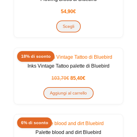
54,90
€
Questo
Scegli
prodotto
ha
più
varianti.
18% di sconto
Le
Inks Vintage Tattoo palette di Bluebird
opzioni
possono
Il
Il
103,70
€
85,40
€
essere
prezzo
prezzo
Aggiungi al carrello
scelte
originale
attuale
nella
era:
è:
pagina
103,70€.
85,40€.
del
6% di sconto
prodotto
Palette blood and dirt Bluebird