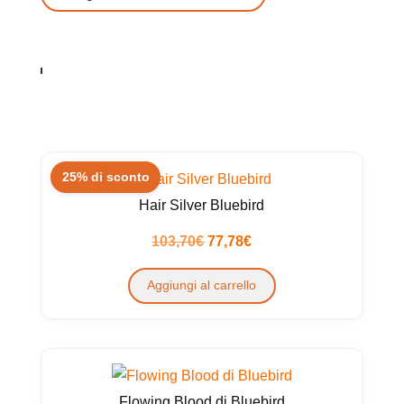
25% di sconto
Hair Silver Bluebird
Il
Il
103,70
€
77,78
€
prezzo
prezzo
Aggiungi al carrello
originale
attuale
era:
è:
103,70€.
77,78€.
Flowing Blood di Bluebird