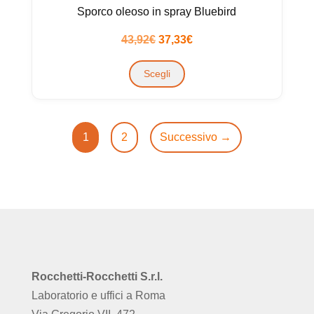
Sporco oleoso in spray Bluebird
Il
Il
43,92
€
37,33
€
prezzo
Questo
prezzo
Scegli
originale
prodotto
attuale
era:
ha
è:
43,92€.
più
37,33€.
varianti.
1
2
Successivo →
Le
opzioni
possono
essere
scelte
nella
pagina
Rocchetti-Rocchetti S.r.l.
del
Laboratorio e uffici a Roma
prodotto