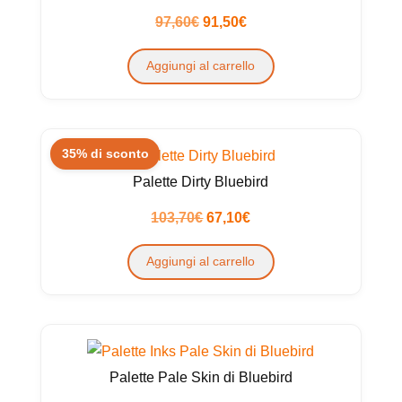
Il
Il
97,60
€
91,50
€
prezzo
prezzo
Aggiungi al carrello
originale
attuale
era:
è:
97,60€.
91,50€.
35% di sconto
Palette Dirty Bluebird
Il
Il
103,70
€
67,10
€
prezzo
prezzo
Aggiungi al carrello
originale
attuale
era:
è:
103,70€.
67,10€.
Palette Pale Skin di Bluebird