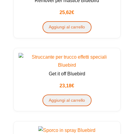
Remover per mastice Bluebird
opzioni
possono
25,62
€
essere
Aggiungi al carrello
scelte
nella
pagina
del
prodotto
Get it off Bluebird
23,18
€
Aggiungi al carrello