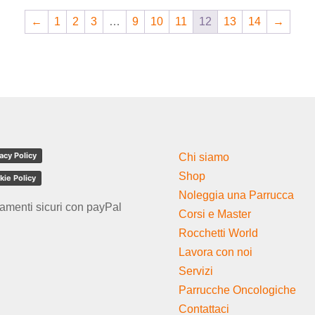
←
1
2
3
…
9
10
11
12
13
14
→
acy Policy
Chi siamo
Shop
kie Policy
Noleggia una Parrucca
amenti sicuri con payPal
Corsi e Master
Rocchetti World
Lavora con noi
Servizi
Parrucche Oncologiche
Contattaci