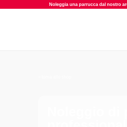
Noleggia una parrucca dal nostro archivio
< torna allo shop
Noleggio di
professiona