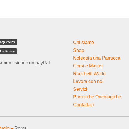
acy Policy
Chi siamo
Shop
kie Policy
Noleggia una Parrucca
amenti sicuri con payPal
Corsi e Master
Rocchetti World
Lavora con noi
Servizi
Parrucche Oncologiche
Contattaci
tudio –
Roma