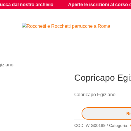
hivio
Aperte le iscrizioni al corso di acconciatura
giziano
Copricapo Egi
Copricapo Egiziano.
Ri
COD:
WIG00189
Categoria: