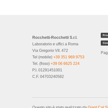
Priv
Rocchetti-Rocchetti S.r.l.
Coo
Laboratorio e uffici a Roma
Via Gregorio VII. 472
Pag
Tel (mobile)
+39 351 969 9753
Tel. (fisso)
+39 06 6625 224
P.I. 01291451001
C.F. 04703240582
Questo sito è stato realizzato da
Giant Cat S