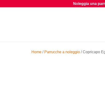
Noleggia una parrucca dal nostro arc
Home
/
Parrucche a noleggio
/ Copricapo E