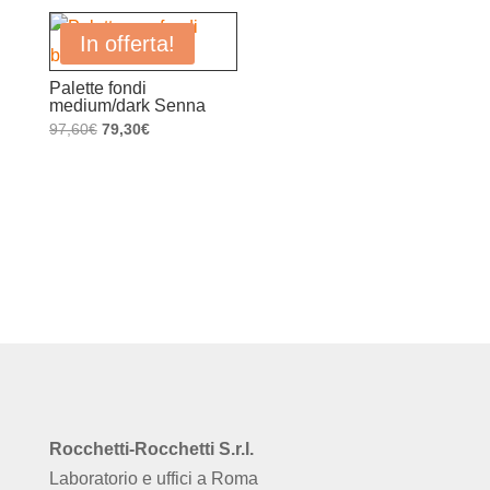
era:
è:
prezzo:
12,20€.
8,54€.
da
In offerta!
2,81€
Palette fondi
a
medium/dark Senna
4,00€
Il
Il
97,60
€
79,30
€
prezzo
prezzo
originale
attuale
era:
è:
97,60€.
79,30€.
Rocchetti-Rocchetti S.r.l.
Laboratorio e uffici a Roma