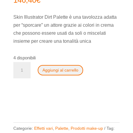
146,40
€
Skin Illustrator Dirt Palette è una tavolozza adatta
per “sporcare” un attore grazie ai colori in crema
che possono essere usati da soli o miscelati
insieme per creare una tonalità unica
4 disponibili
Skin
Aggiungi al carrello
Illustrator
Dirt
Palette
quantità
Categorie:
Effetti vari
,
Palette
,
Prodotti make-up
Tag: