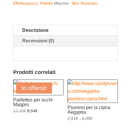
Effettosporco
,
Palette
Marchio:
Skin Illustrator
Descrizione
Recensioni (0)
Prodotti correlati
In offerta!
Paillettes per occhi
Maqpro
Piumino per la cipria
Il
Il
12,20
€
8,54
€
Aegyptia
prezzo
prezzo
Fascia
2,81
€
-
4,00
€
originale
attuale
di