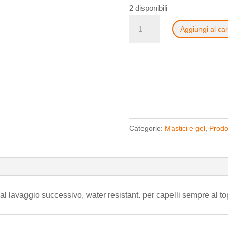
2 disponibili
Schwarzkopf
Aggiungi al car
Got2b
Glued
150
ml
quantità
Categorie:
Mastici e gel
,
Prodot
o al lavaggio successivo, water resistant. per capelli sempre al to