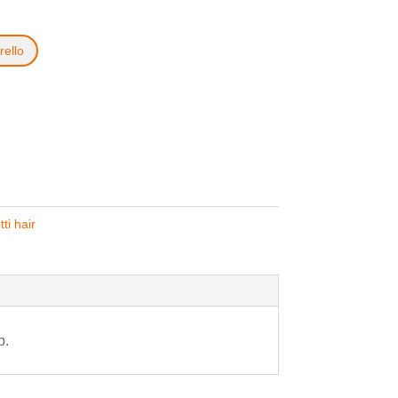
rello
ti hair
p.