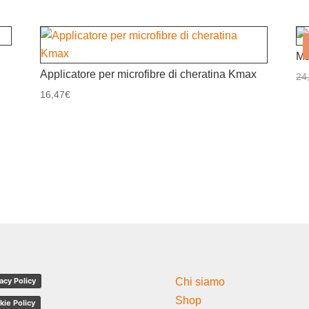
Ma
Applicatore per microfibre di cheratina Kmax
24
16,47
€
acy Policy
Chi siamo
Shop
kie Policy