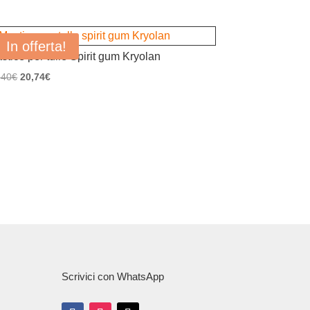
In offerta!
stice per tulle Spirit gum Kryolan
Il
Il
,40
€
20,74
€
prezzo
prezzo
originale
attuale
era:
è:
24,40€.
20,74€.
Scrivici con WhatsApp