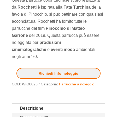
Questa parrucca color turchese scuro realizzata
da
Rocchetti
è ispirata alla
Fata Turchina
della
favola di Pinocchio, si può pettinare con qualsiasi
acconciatura. Rocchetti ha fornito tutte le
parrucche del film
Pinocchio di Matteo
Garrone
del 2019. Questa parrucca può essere
noleggiata per
produzioni
cinematografiche
o
eventi moda
ambientati
negli anni ’70.
Richiedi Info noleggio
COD:
WIG0025
Categoria:
Parrucche a noleggio
Descrizione