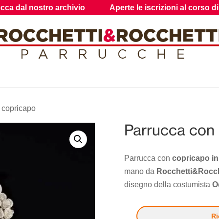
Aperte le iscrizioni al corso di acconciatura
Shop
 copricapo
Parrucca con
Parrucca con
copricapo in 
mano da
Rocchetti&Rocch
disegno della costumista
O
Ri