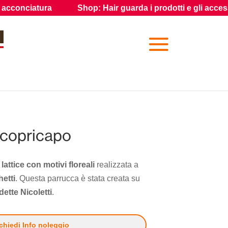
: Hair guarda i prodotti e gli accessori per gli effetti speciali
 copricapo
lattice con motivi floreali
realizzata a
etti
. Questa parrucca è stata creata su
dette Nicoletti
.
chiedi Info noleggio