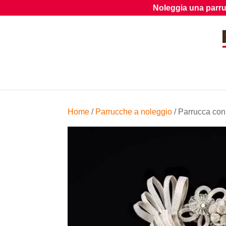
Noleggia una parrucca dal nostro archivio
Home
/
Parrucche a noleggio
/ Parrucca con