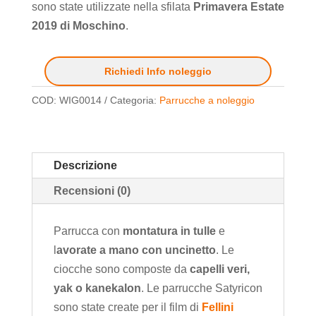
sono state utilizzate nella sfilata
Primavera Estate
2019 di Moschino
.
Richiedi Info noleggio
COD:
WIG0014
Categoria:
Parrucche a noleggio
Descrizione
Recensioni (0)
Parrucca con
montatura in tulle
e
l
avorate a mano con uncinetto
. Le
ciocche sono composte da
capelli veri,
yak o kanekalon
. Le parrucche Satyricon
sono state create per il film di
Fellini