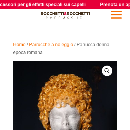
per gli effetti speciali sui capelli
Prenota un appunta
Home
/
Parrucche a noleggio
/ Parrucca donna
epoca romana