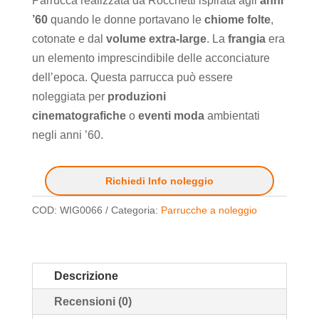
Parrucca realizzata da Rocchetti ispirata agli
anni
’60
quando le donne portavano le
chiome folte
,
cotonate e dal
volume extra-large
. La
frangia
era
un elemento imprescindibile delle acconciature
dell’epoca. Questa parrucca può essere
noleggiata per
produzioni
cinematografiche
o
eventi moda
ambientati
negli anni ’60.
Richiedi Info noleggio
COD:
WIG0066
Categoria:
Parrucche a noleggio
Descrizione
Recensioni (0)