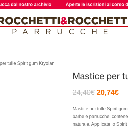
 nostro archivio
Aperte le iscrizioni al corso di accon
per tulle Spirit gum Kryolan
Mastice per tu
Il
Il
24,40
€
20,74
€
prezzo
pr
originale
att
Mastice per tulle Spirit gum
era:
è:
barbe e parrucche, contene
24,40€.
20
naturale. Applicate lo Spiri