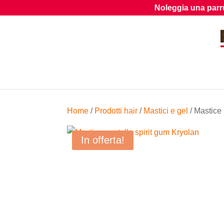
Noleggia una parrucca dal
Home
/
Prodotti hair
/
Mastici e gel
/ Mastice 
In offerta!