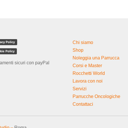
acy Policy
Chi siamo
Shop
kie Policy
Noleggia una Parrucca
amenti sicuri con payPal
Corsi e Master
Rocchetti World
Lavora con noi
Servizi
Parrucche Oncologiche
Contattaci
tudio –
Roma