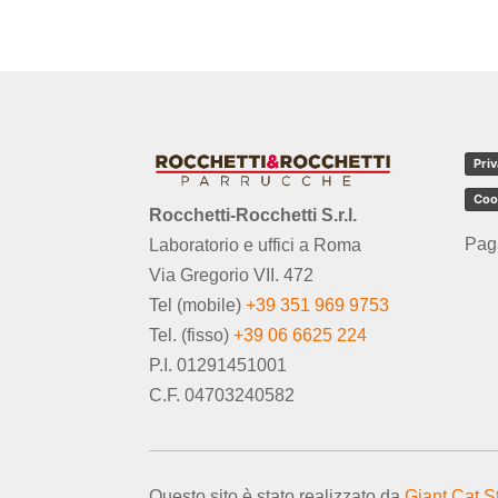
Priv
Coo
Rocchetti-Rocchetti S.r.l.
Pag
Laboratorio e uffici a Roma
Via Gregorio VII. 472
Tel (mobile)
+39 351 969 9753
Tel. (fisso)
+39 06 6625 224
P.I. 01291451001
C.F. 04703240582
Questo sito è stato realizzato da
Giant Cat S