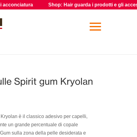
ciatura
Shop: Hair guarda i prodotti e gli accessori per g
lle Spirit gum Kryolan
ezzo
uale
 Kryolan è il classico adesivo per capelli,
nte un grande percentuale di copale
,74€.
t Gum sulla zona della pelle desiderata e