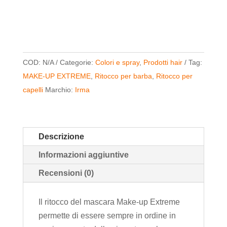
per
capelli
e
barbe
COD:
N/A
Categorie:
Colori e spray
,
Prodotti hair
Tag:
quantità
MAKE-UP EXTREME
,
Ritocco per barba
,
Ritocco per
capelli
Marchio:
Irma
Descrizione
Informazioni aggiuntive
Recensioni (0)
Il ritocco del mascara Make-up Extreme
permette di essere sempre in ordine in