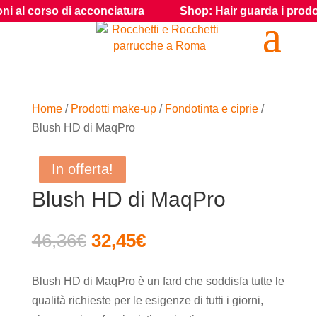
di acconciatura
Shop: Hair guarda i prodotti e gli accesso
Home
/
Prodotti make-up
/
Fondotinta e ciprie
/
Blush HD di MaqPro
In offerta!
Blush HD di MaqPro
Il
Il
46,36
€
32,45
€
prezzo
prezzo
originale
attuale
Blush HD di MaqPro è un fard che soddisfa tutte le
era:
è:
qualità richieste per le esigenze di tutti i giorni,
46,36€.
32,45€.