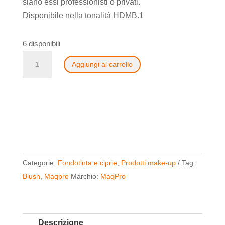
siano essi professionisti o privati.
Disponibile nella tonalità HDMB.1
6 disponibili
Blush
Aggiungi al carrello
HD
di
MaqPro
quantità
Categorie:
Fondotinta e ciprie
,
Prodotti make-up
Tag:
Blush
,
Maqpro
Marchio:
MaqPro
Descrizione