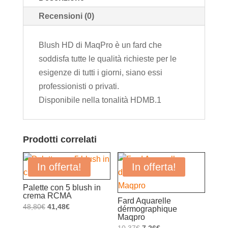
Recensioni (0)
Blush HD di MaqPro è un fard che
soddisfa tutte le qualità richieste per le
esigenze di tutti i giorni, siano essi
professionisti o privati.
Disponibile nella tonalità HDMB.1
Prodotti correlati
In offerta!
In offerta!
Palette con 5 blush in
crema RCMA
Fard Aquarelle
Il
Il
48,80
€
41,48
€
dérmographique
Maqpro
prezzo
prezzo
Il
Il