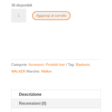
38 disponibili
Walker
Aggiungi al carrello
tape
biadesivo
lace
front
3/4"
12
yards
Categorie:
Accessori
,
Prodotti hair
Tag:
Biadesivi
,
quantità
WALKER
Marchio:
Walker
Descrizione
Recensioni (0)