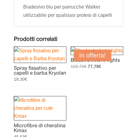
Biadesivo blu per parrucche Walker
utilizzabile per qualsiasi protesi di capelli
Prodotti correlati
In offerta!
Bluebird inks hi-lights
Il
Il
103,70
€
77,78
€
Spray fissativo per
capelli e barba Kryolan
prezzo
prezzo
18,30
€
originale
attuale
era:
è:
103,70€.
77,78€.
Microfibre di cheratina
Kmax
45,63
€