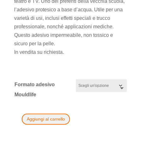
teatro e TV. Uno dei preferiti della vecchia scuola,
a
l’adesivo protesico a base d’acqua. Utile per una
445,18€
varietà di usi, inclusi effetti speciali e trucco
professionale, nonché applicazioni mediche.
Questo adesivo impermeabile, non tossico e
sicuro per la pelle.
In vendita su richiesta.
Formato adesivo
Mouldlife
Aggiungi al carrello
Pros
Aide
Mouldlife