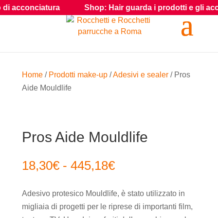
i acconciatura
Shop: Hair guarda i prodotti e gli accessor
Home
/
Prodotti make-up
/
Adesivi e sealer
/ Pros
Aide Mouldlife
Pros Aide Mouldlife
Fascia
18,30
€
-
445,18
€
di
prezzo:
Adesivo protesico Mouldlife, è stato utilizzato in
da
migliaia di progetti per le riprese di importanti film,
18,30€