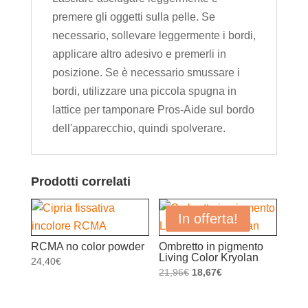
premere gli oggetti sulla pelle. Se
necessario, sollevare leggermente i bordi,
applicare altro adesivo e premerli in
posizione. Se è necessario smussare i
bordi, utilizzare una piccola spugna in
lattice per tamponare Pros-Aide sul bordo
dell'apparecchio, quindi spolverare.
Prodotti correlati
In offerta!
RCMA no color powder
Ombretto in pigmento
Living Color Kryolan
24,40
€
Il
Il
21,96
€
18,67
€
prezzo
prezzo
originale
attuale