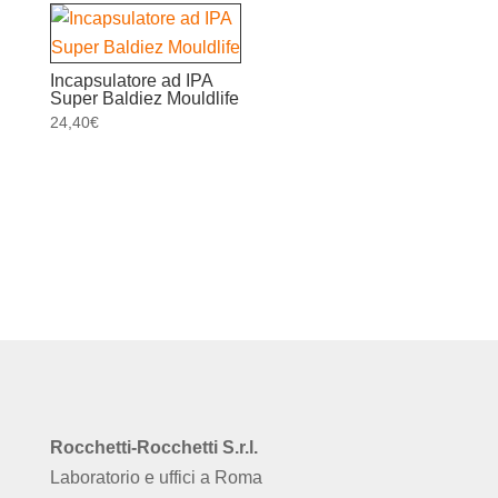
era:
è:
21,96€.
18,67€.
Incapsulatore ad IPA
Super Baldiez Mouldlife
24,40
€
Rocchetti-Rocchetti S.r.l.
Laboratorio e uffici a Roma