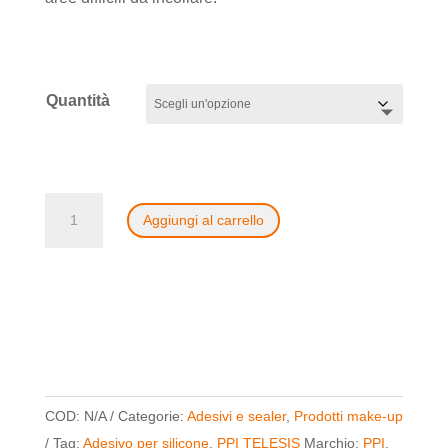
Quantità
Telesis
Aggiungi al carrello
8F
silicone
adhesive
4
oz
quantità
COD:
N/A
Categorie:
Adesivi e sealer
,
Prodotti make-up
Tag:
Adesivo per silicone
,
PPI TELESIS
Marchio:
PPI
,