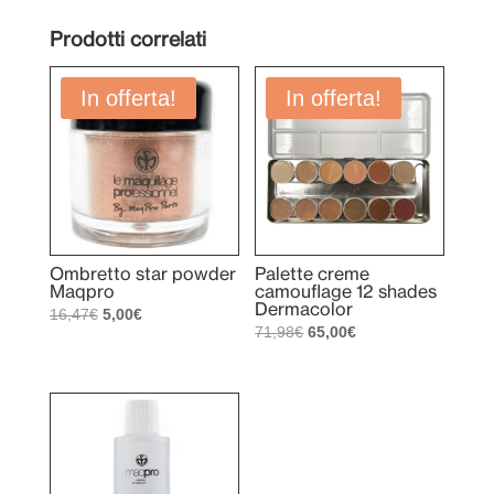
Prodotti correlati
In offerta!
In offerta!
Ombretto star powder
Palette creme
Maqpro
camouflage 12 shades
Dermacolor
Il
Il
16,47
€
5,00
€
Il
Il
71,98
€
65,00
€
prezzo
prezzo
prezzo
prezzo
originale
attuale
originale
attuale
era:
è:
era:
è:
16,47€.
5,00€.
71,98€.
65,00€.