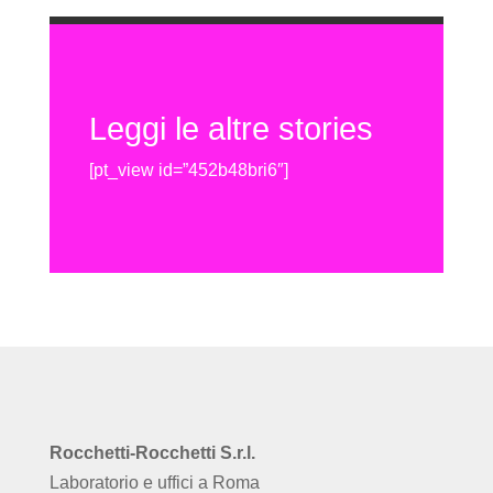
Leggi le altre stories
[pt_view id=”452b48bri6″]
Rocchetti-Rocchetti S.r.l.
Laboratorio e uffici a Roma