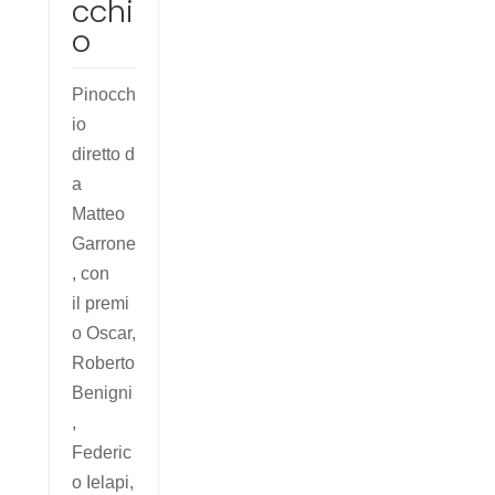
cchi
o
Pinocch
io
diretto d
a
Matteo
Garrone
, con
il premi
o Oscar,
Roberto
Benigni
,
Federic
o Ielapi,