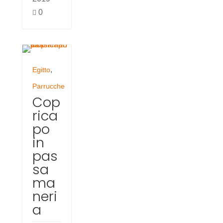
0

,
Egitto
Parrucche
Cop
rica
po
in
pas
sa
ma
neri
a