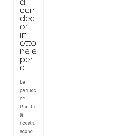
a
con
dec
ori
in
otto
ne e
perl
e
Le
parrucc
he
Rocche
tti
ricostrui
scono