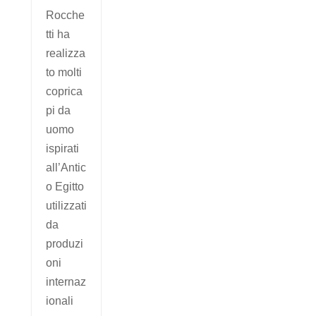
Rocche
tti ha
realizza
to molti
coprica
pi da
uomo
ispirati
all’Antic
o Egitto
utilizzati
da
produzi
oni
internaz
ionali