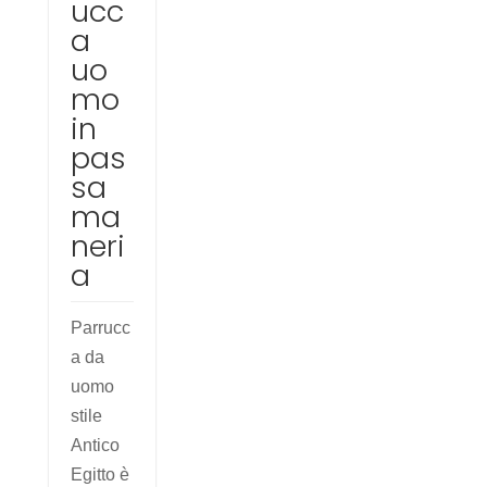
ucc
a
uo
mo
in
pas
sa
ma
neri
a
Parrucc
a da
uomo
stile
Antico
Egitto è