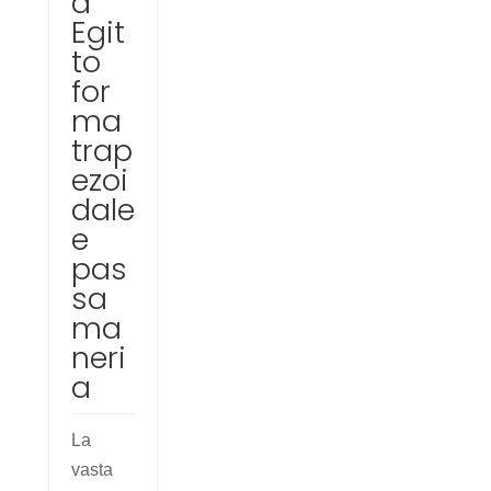
a
Egit
to
for
ma
trap
ezoi
dale
e
pas
sa
ma
neri
a
La
vasta