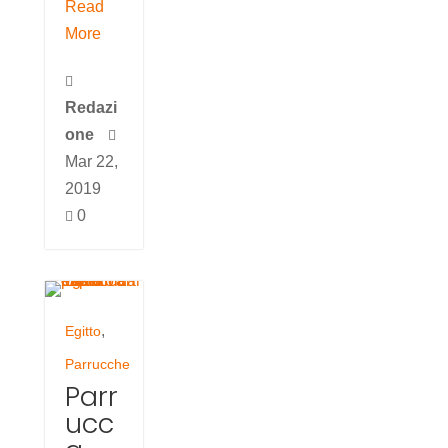
Read
More

Redazi
one

Mar 22,
2019
0

,
Egitto
Parrucche
Parr
ucc