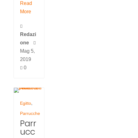
Read
More

Redazi
one

Mag 5,
2019
0

,
Egitto
Parrucche
Parr
ucc