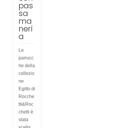
pas
sa
ma
neri
a
Le
parrucc
he della
collezio
ne
Egitto di
Rocche
tti&Roc
chetti è
stata
scelta