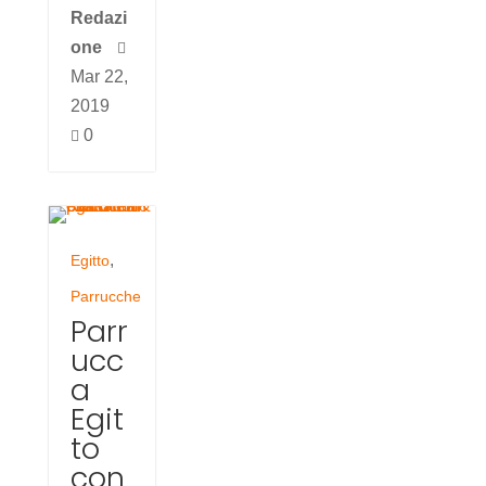
Redazi
one

Mar 22,
2019
0

,
Egitto
Parrucche
Parr
ucc
a
Egit
to
con