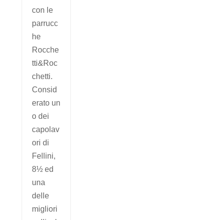
con le
parrucc
he
Rocche
tti&Roc
chetti.
Consid
erato un
o dei
capolav
ori di
Fellini,
8½ ed
una
delle
migliori