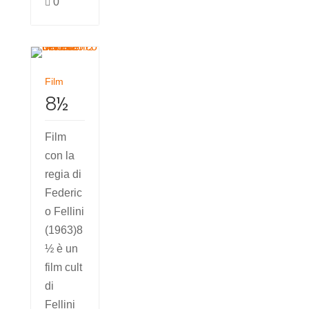
0

Film
8½
Film
con la
regia di
Federic
o Fellini
(1963)8
½ è un
film cult
di
Fellini