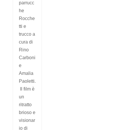
parrucc
he
Rocche
tti e
trucco a
cura di
Rino
Carboni
e
Amalia
Paoletti.
Il film è
un
ritratto
brioso e
visionar
io di