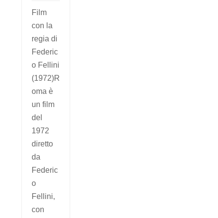
Film
con la
regia di
Federic
o Fellini
(1972)R
oma è
un film
del
1972
diretto
da
Federic
o
Fellini,
con