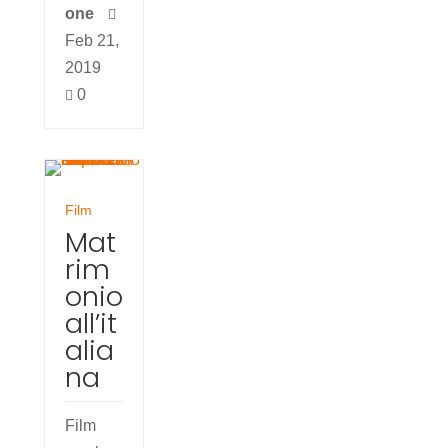
one

Feb 21,
2019
0

Film
Mat
rim
onio
all’it
alia
na
Film