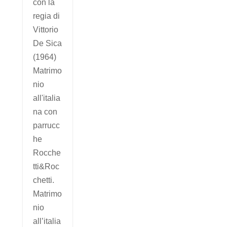
con la
regia di
Vittorio
De Sica
(1964)
Matrimo
nio
all'italia
na con
parrucc
he
Rocche
tti&Roc
chetti.
Matrimo
nio
all’italia