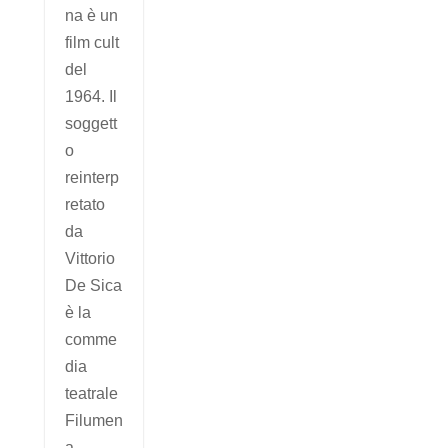
na è un
film cult
del
1964. Il
soggett
o
reinterp
retato
da
Vittorio
De Sica
è la
comme
dia
teatrale
Filumen
a