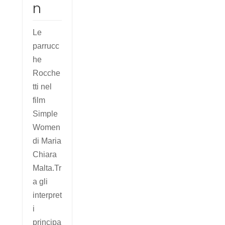
n
Le
parrucc
he
Rocche
tti nel
film
Simple
Women
di Maria
Chiara
Malta.Tr
a gli
interpret
i
principa