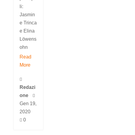
li:
Jasmin
e Trinca
e Elina
Löwens
ohn
Read
More

Redazi
one

Gen 19,
2020
0
