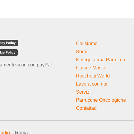
acy Policy
Chi siamo
Shop
kie Policy
Noleggia una Parrucca
amenti sicuri con payPal
Corsi e Master
Rocchetti World
Lavora con noi
Servizi
Parrucche Oncologiche
Contattaci
tudio –
Roma