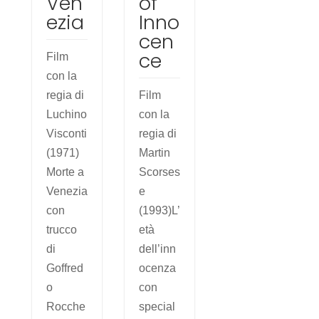
Ven
of
ezia
Inno
cen
ce
Film
con la
regia di
Film
Luchino
con la
Visconti
regia di
(1971)
Martin
Morte a
Scorses
Venezia
e
con
(1993)L’
trucco
età
di
dell’inn
Goffred
ocenza
o
con
Rocche
special