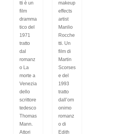
tti è un
makeup
film
effects
dramma
artist
tico del
Manlio
1971
Rocche
tratto
tti. Un
dal
film di
romanz
Martin
o La
Scorses
morte a
e del
Venezia
1993
dello
tratto
scrittore
dall’om
tedesco
onimo
Thomas
romanz
Mann.
o di
Attori
Edith