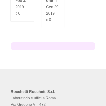
Feb 3,
one

2019
Gen 29,
0
2019

0

Rocchetti-Rocchetti S.r.l.
Laboratorio e uffici a Roma
Via Gregorio VII. 472