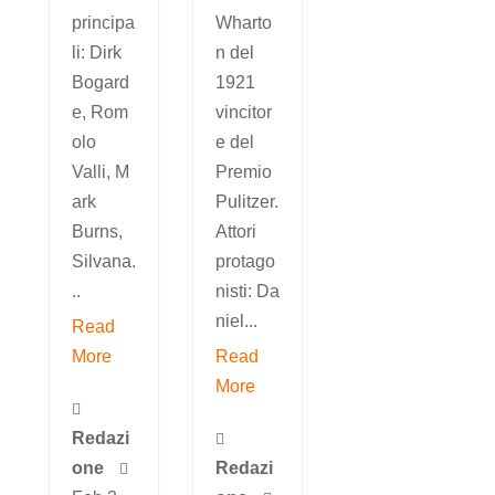
principa
Wharto
li: Dirk
n del
Bogard
1921
e, Rom
vincitor
olo
e del
Valli, M
Premio
ark
Pulitzer.
Burns,
Attori
Silvana.
protago
..
nisti: Da
niel...
Read
More
Read
More

Redazi

one
Redazi
