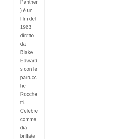
Panther
) è un
film del
1963
diretto
da
Blake
Edward
s con le
parrucc
he
Rocche
tti.
Celebre
comme
dia
brillate