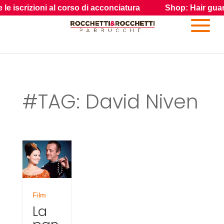
scrizioni al corso di acconciatura
Shop: Hair guarda i pr
#TAG: David Niven
Film
La