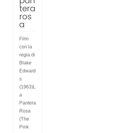
pan
tera
ros
a
Film
con la
regia di
Blake
Edward
s
(1963)L
a
Pantera
Rosa
(The
Pink