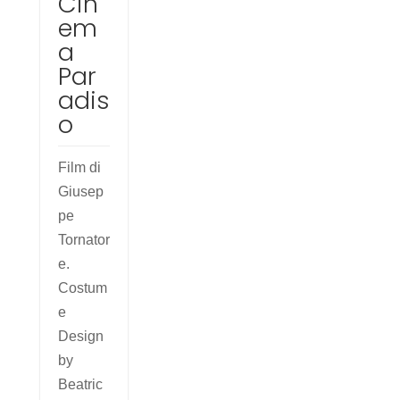
Cin
em
a
Par
adis
o
Film di
Giusep
pe
Tornator
e.
Costum
e
Design
by
Beatric