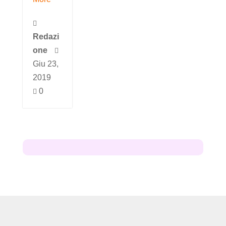

Redazi
one

Giu 23,
2019
0
