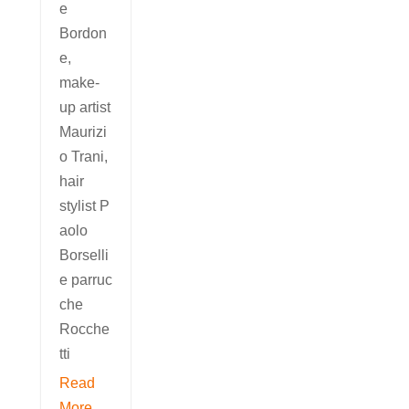
e
Bordon
e,
make-
up artist
Maurizi
o Trani,
hair
stylist P
aolo
Borselli
e parruc
che
Rocche
tti
Read
More