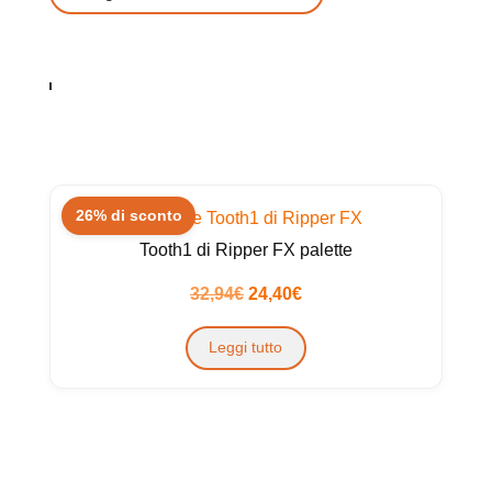
26% di sconto
Tooth1 di Ripper FX palette
Il
Il
32,94
€
24,40
€
prezzo
prezzo
Leggi tutto
originale
attuale
era:
è:
32,94€.
24,40€.