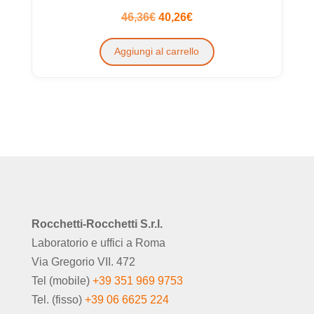
possono
Il
Il
46,36
€
40,26
€
essere
prezzo
prezzo
Aggiungi al carrello
scelte
originale
attuale
nella
era:
è:
pagina
46,36€.
40,26€.
del
prodotto
Rocchetti-Rocchetti S.r.l.
Laboratorio e uffici a Roma
Via Gregorio VII. 472
Tel (mobile)
+39 351 969 9753
Tel. (fisso)
+39 06 6625 224