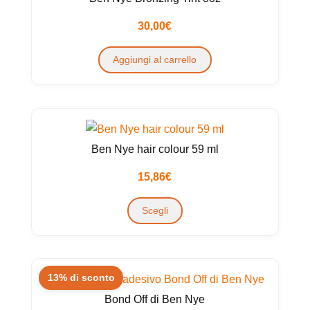
30,00
€
Aggiungi al carrello
Ben Nye hair colour 59 ml
15,86
€
Questo
Scegli
prodotto
ha
più
varianti.
13% di sconto
Le
Bond Off di Ben Nye
opzioni