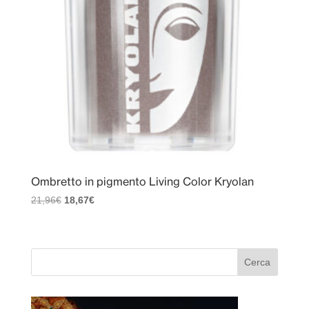
Ombretto in pigmento Living Color Kryolan
Il
Il
21,96
€
18,67
€
prezzo
prezzo
originale
attuale
era:
è:
21,96€.
18,67€.