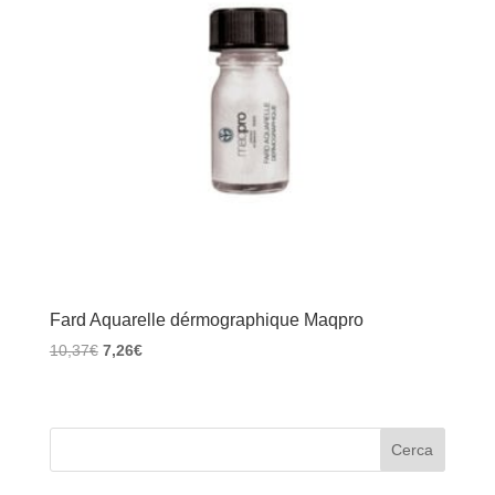
Fard Aquarelle dérmographique Maqpro
Il
Il
10,37
€
7,26
€
prezzo
prezzo
originale
attuale
era:
è:
10,37€.
7,26€.