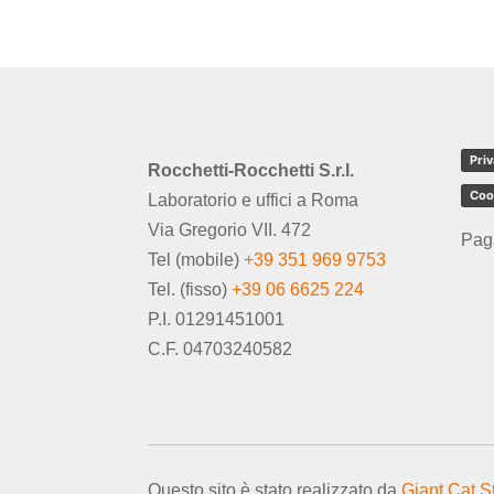
Priv
Rocchetti-Rocchetti S.r.l.
Coo
Laboratorio e uffici a Roma
Via Gregorio VII. 472
Pag
Tel (mobile)
+39 351 969 9753
Tel. (fisso)
+39 06 6625 224
P.I. 01291451001
C.F. 04703240582
Questo sito è stato realizzato da
Giant Cat S