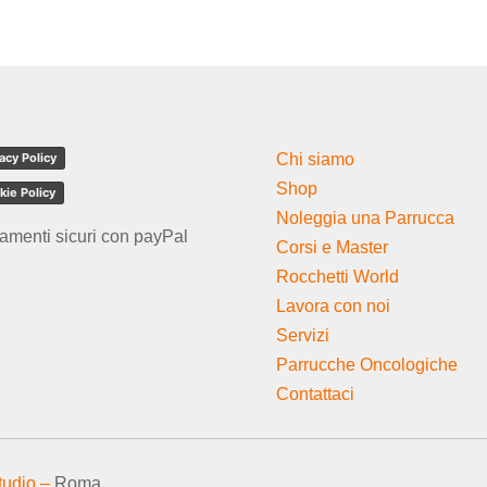
acy Policy
Chi siamo
Shop
kie Policy
Noleggia una Parrucca
amenti sicuri con payPal
Corsi e Master
Rocchetti World
Lavora con noi
Servizi
Parrucche Oncologiche
Contattaci
tudio –
Roma