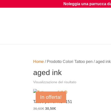
Noleggia una parrucca dal nostr
Home
/ Prodotto Colori Tattoo pen / aged ink
aged ink
Visualizzazione del risultato
In offerta!
Tattoo pen di K.D. 151
Il
Il
36,60
€
30,50
€