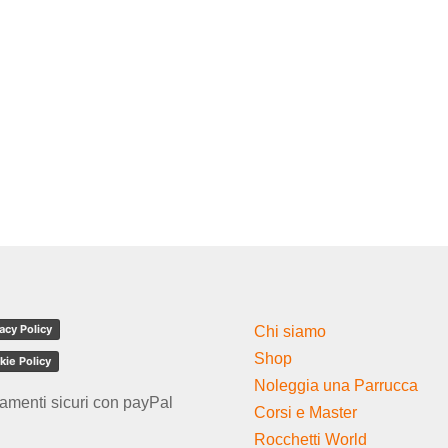
acy Policy
Chi siamo
Shop
kie Policy
Noleggia una Parrucca
amenti sicuri con payPal
Corsi e Master
Rocchetti World